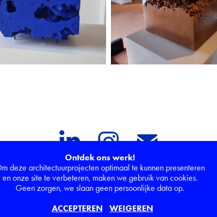
Periode 2025-2021
Periode 2025-2021
Ontdek ons werk!
m deze architectuurprojecten optimaal te kunnen presenteren
en onze site te verbeteren, maken we gebruik van cookies.
Geen zorgen, we slaan geen persoonlijke data op.
) 0599.759.710 -
roland.decorte@skynet.be
- T. +32 56 70 42 50
ACCEPTEREN
WEIGEREN