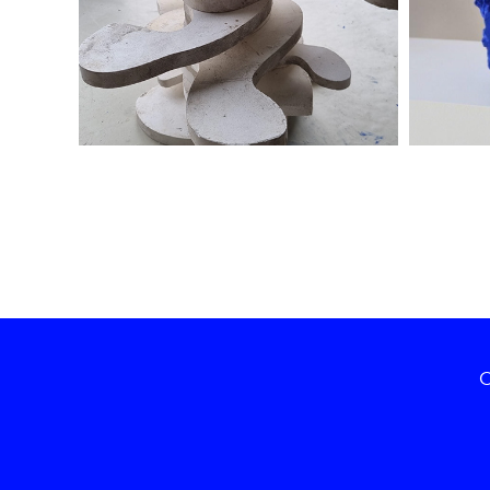
Periode 2025-2021
O
©2025 Roland Decorte
- BTW (BE