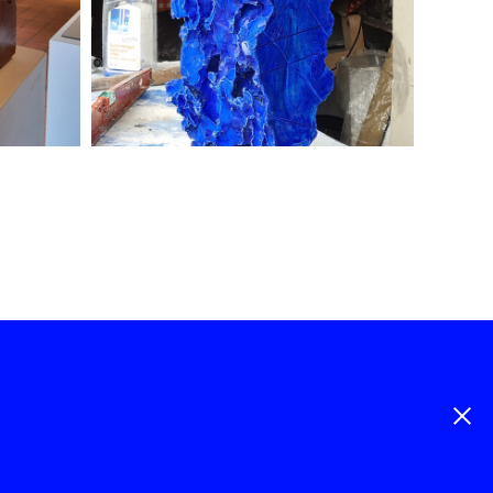
Periode 2025-2021
 -
Webdesign by
peanutsandhoney.be