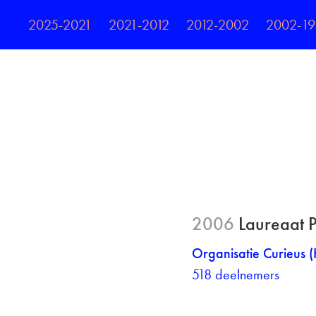
2025-2021
2021-2012
2012-2002
2002-1
2006
Laureaat P
Organisatie Curieus (
518 deelnemers