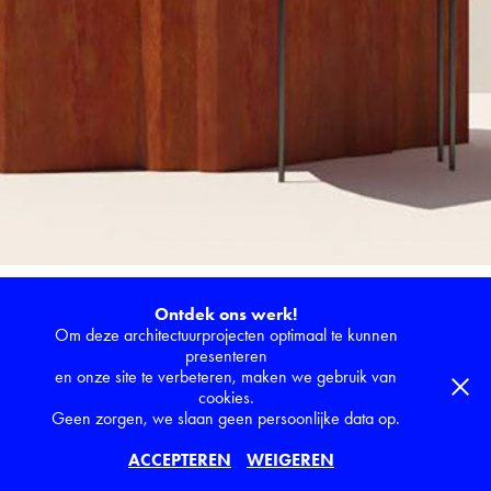
Shelters
2020
Ontdek ons werk!
Om deze architectuurprojecten optimaal te kunnen
presenteren
en onze site te verbeteren, maken we gebruik van
cookies.
Geen zorgen, we slaan geen persoonlijke data op.
©2025 Roland Decorte
- BTW (BE) 0599.759.710 -
roland.decorte@skynet.be
- T. +32 56 70 42 50 -
Webdesign by
ACCEPTEREN
WEIGEREN
peanutsandhoney.be