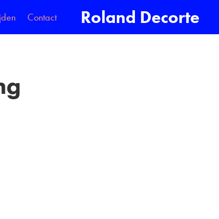
Roland Decorte
jden
Contact
g 