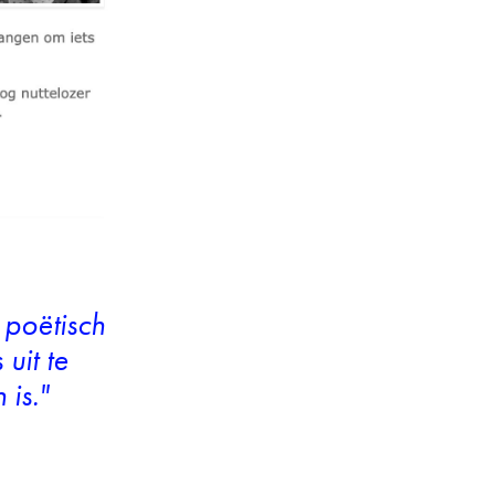
 poëtisch
uit te
 is."