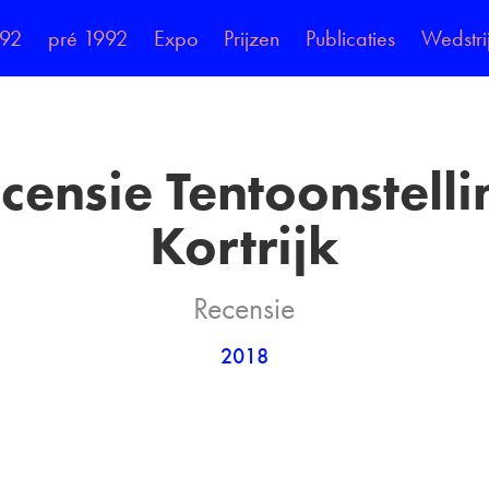
992
pré 1992
Expo
Prijzen
Publicaties
Wedstri
censie Tentoonstellin
Kortrijk
Recensie
2018