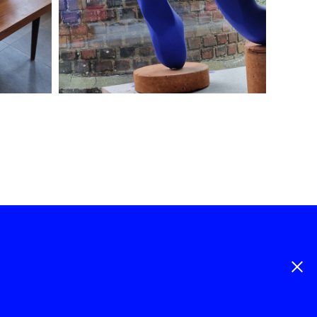
Periode 2025-2021
 -
Webdesign by
peanutsandhoney.be