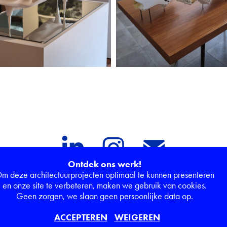
Periode 2025-2021
Periode 2025-2021
Ontdek ons werk!
m deze architectuurprojecten optimaal te kunnen presenteren
en onze site te verbeteren, maken we gebruik van cookies.
Geen zorgen, we slaan geen persoonlijke data op.
) 0599.759.710 -
roland.decorte@skynet.be
- T. +32 56 70 42 50
ACCEPTEREN
WEIGEREN