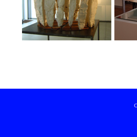
2022
O
©2025 Roland Decorte
- BTW (BE