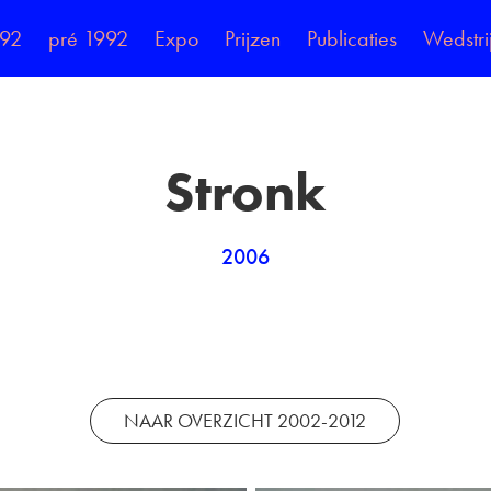
992
pré 1992
Expo
Prijzen
Publicaties
Wedstri
Stronk
2006
NAAR OVERZICHT 2002-2012